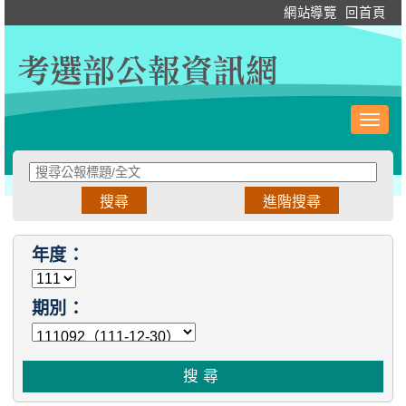
跳
:::
網站導覽
回首頁
到
主
要
內
容
Toggl
navig
:::
年度：
期別：