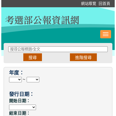
跳
:::
網站導覽
回首頁
到
主
要
內
容
Toggl
navig
:::
年度：
~
發行日期：
開始日期：
結束日期：