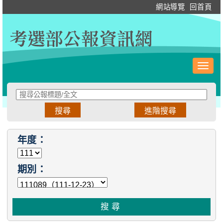
跳
:::
網站導覽
回首頁
到
主
要
內
容
Toggl
navig
:::
年度：
期別：