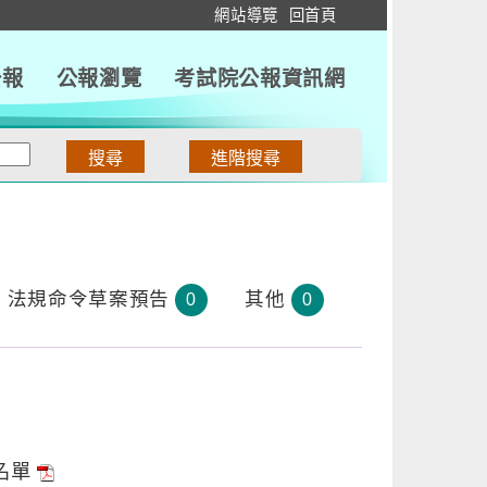
:::
網站導覽
回首頁
公報
公報瀏覽
考試院公報資訊網
法規命令草案預告
其他
0
0
名單