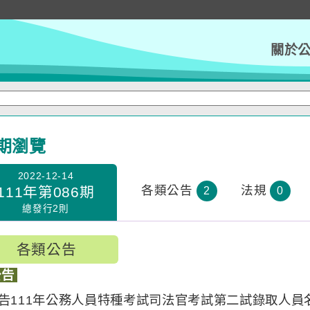
關於
期瀏覽
2022-12-14
各類公告
法規
111年第086期
2
0
總發行2則
各類公告
公告
告111年公務人員特種考試司法官考試第二試錄取人員