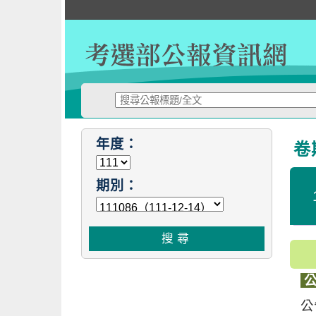
跳
到
主
要
內
容
:::
:::
年度：
卷
期別：
公