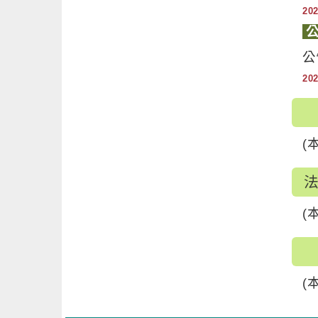
20
公
20
(
(
(