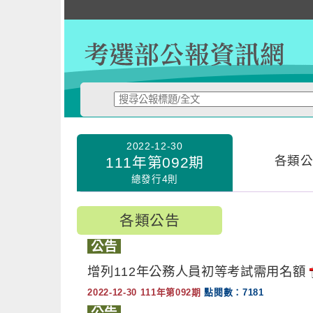
跳
到
主
要
內
容
:::
2022-12-30
各類
111年第092期
總發行4則
各類公告
公告
增列112年公務人員初等考試需用名額
2022-12-30 111年第092期
點閱數：7181
公告