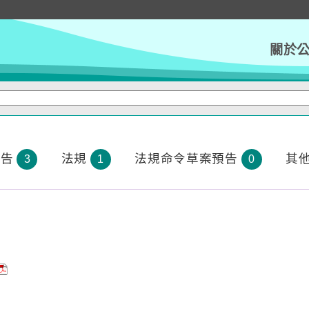
關於
公告
法規
法規命令草案預告
其
3
1
0