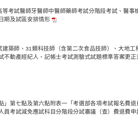
員高等考試醫師牙醫師中醫師藥師考試分階段考試、醫事
日期及試區安排情形
試建築師、31類科技師（含第二次食品技師）、大地工
試不動產經紀人、記帳士考試測驗式試題標準答案更正
點」第七點及第六點附表一「考選部各項考試報名費退
人員考試減免應試科目分階段分試審議（查）費退費申